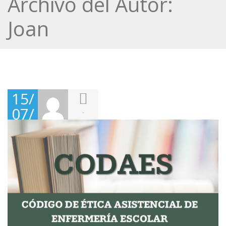
Archivo del Autor:
Joan
15/
07/
-
202
6